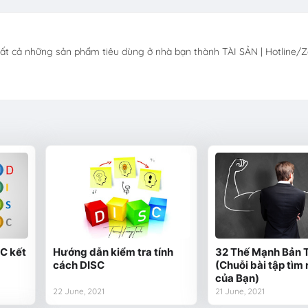
tất cả những sản phẩm tiêu dùng ở nhà bạn thành TÀI SẢN | Hotline/Z
SC kết
Hướng dẫn kiểm tra tính
32 Thế Mạnh Bản 
cách DISC
(Chuỗi bài tập tìm 
của Bạn)
22 June, 2021
21 June, 2021