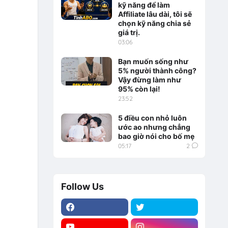
kỹ năng để làm
Affiliate lâu dài, tôi sẽ
chọn kỹ năng chia sẻ
giá trị.
03:06
Bạn muốn sống như
5% người thành công?
Vậy đừng làm như
95% còn lại!
23:52
5 điều con nhỏ luôn
ước ao nhưng chẳng
bao giờ nói cho bố mẹ
05:17
2
Follow Us