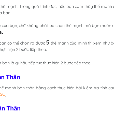
g thế mạnh. Trong quá trình đọc, nếu bạn cảm thấy thế mạnh
a bạn.
có của bạn, chứ không phải lựa chọn thế mạnh mà bạn muốn c
a.
5
, bạn có thể chọn ra được
thế mạnh của mình thì xem như b
ực hiện 2 bước tiếp theo.
bạn là gì, hãy tiếp tục thực hiện 2 bước tiếp theo.
ản Thân
hế mạnh bản thân bằng cách thực hiện bài kiểm tra tính cá
ISC
]
ản Thân