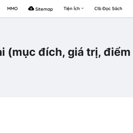
MMO
Tiện Ích
Clb Đọc Sách
Sitemap
i (mục đích, giá trị, điểm