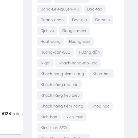
Dang-Le-Nguyen-Vu
Dao-tao
Doanh-nhan
Doc-gia
Domain
Dịch vụ
Google-meet
Hoat-dong
Huong-dan
Huong-dan-SEO
Hướng dẫn
Ikigai
Khach-hang-mo-uoc
Khach-hang-tiem-nang
Khoa-hoc
Khách hàng mơ ước
Khách hàng tiêu biểu
Khách hàng tiềm năng
Khóa học
/
6124
rates
Kich-ban
Kien-thuc
Kien-thuc-SEO