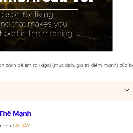
 cách để tìm ra Ikigai (mục đích, giá trị, điểm mạnh) của 
 Thế Mạnh
ế mạnh
TẠI ĐÂY