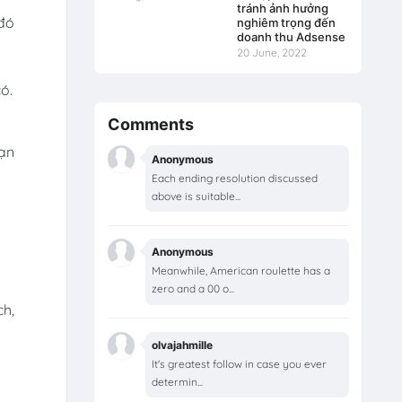
tránh ảnh hưởng
 đó
nghiêm trọng đến
doanh thu Adsense
20 June, 2022
ó.
Comments
ạn
Anonymous
Each ending resolution discussed
above is suitable...
Anonymous
Meanwhile, American roulette has a
zero and a 00 o...
ch,
olvajahmille
It's greatest follow in case you ever
determin...