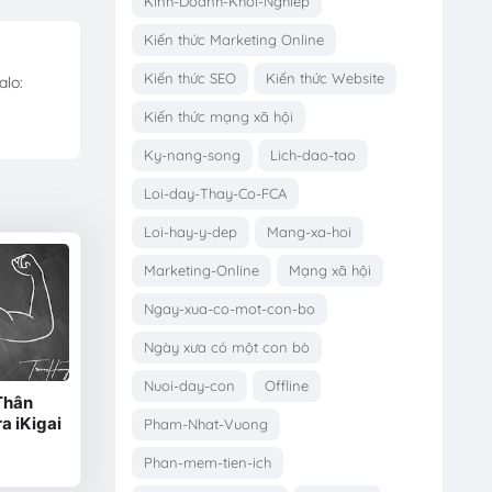
Kinh-Doanh-Khoi-Nghiep
Kiến thức Marketing Online
Kiến thức SEO
Kiến thức Website
alo:
Kiến thức mạng xã hội
Ky-nang-song
Lich-dao-tao
Loi-day-Thay-Co-FCA
Loi-hay-y-dep
Mang-xa-hoi
Marketing-Online
Mạng xã hội
Ngay-xua-co-mot-con-bo
Ngày xưa có một con bò
Nuoi-day-con
Offline
Thân
ra iKigai
Pham-Nhat-Vuong
Phan-mem-tien-ich