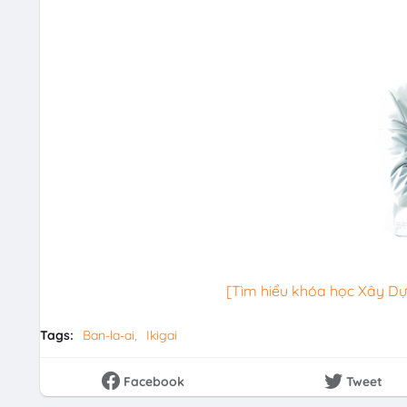
[Tìm hiểu khóa học Xây D
Tags:
Ban-la-ai
Ikigai
Facebook
Tweet