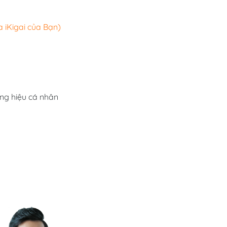
 iKigai của Bạn)
ng hiệu cá nhân