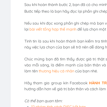
Sau khi hoàn thành bước 2, bạn đã có cho mình
Bước tiếp theo là bạn hãy đọc lại phần ghi ché
Nếu sau khi đọc xong phần ghi chép mà bạn v
lại
bài viết tổng hợp thế mạnh
để lựa chọn một 
Tình tin là sau khi hoàn thành bạn kiểm tra tí
này việc lựa chọn của bạn sẽ trở nên dễ dàng 
Chúc mừng bạn đã tìm thấy được giá trị thật s
vào mỗi sáng, là điểm mạnh của bản thân và
làm tên
thương hiệu cá nhân
của bạn nhé.
Hãy tham gia group kín Facebook
HÀNH TRÌ
hướng dẫn hơn về giá trị bản thân và cách làm
Có thể bạn quan tâm:
12 nhóm tính cách DISC kết hợp