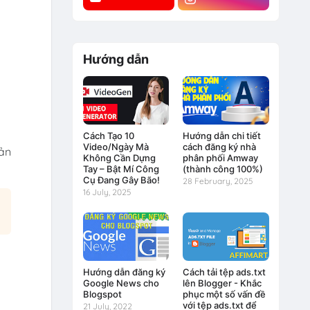
Hướng dẫn
Cách Tạo 10
Hướng dẫn chi tiết
Video/Ngày Mà
cách đăng ký nhà
bản
Không Cần Dựng
phân phối Amway
Tay – Bật Mí Công
(thành công 100%)
Cụ Đang Gây Bão!
28 February, 2025
16 July, 2025
Hướng dẫn đăng ký
Cách tải tệp ads.txt
Google News cho
lên Blogger - Khắc
Blogspot
phục một số vấn đề
với tệp ads.txt để
21 July, 2022