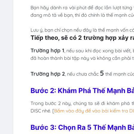
Bạn hãy dành ra vài phút để đọc lần lượt từn
đang mô tả về bạn, thì đó chính là thế mạnh củ
Lưu ý, bạn chỉ chọn nếu đây là thế mạnh vốn 
Tiếp theo, sẽ có 2 trường hợp xảy r
Trường hợp 1
, nếu sau khi đọc xong bài viết
đã hoàn thành bài tập này và không cần phải th
5
Trường hợp 2
, nếu chưa chắc
thế mạnh của 
Bước 2: Khám Phá Thế Mạnh B
Trong bước 2 này, chúng ta sẽ đi khám phá t
DISC nhé. [
Bấm vào đây để vào bài kiểm tra D
Bước 3: Chọn Ra 5 Thế Mạnh B