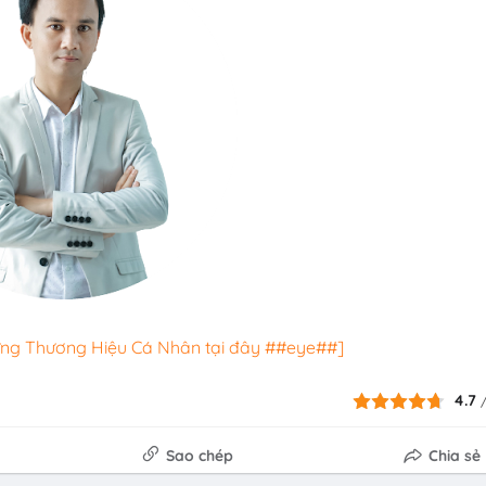
ựng Thương Hiệu Cá Nhân tại đây ##eye##]
4.7
Sao chép
Chia sẻ