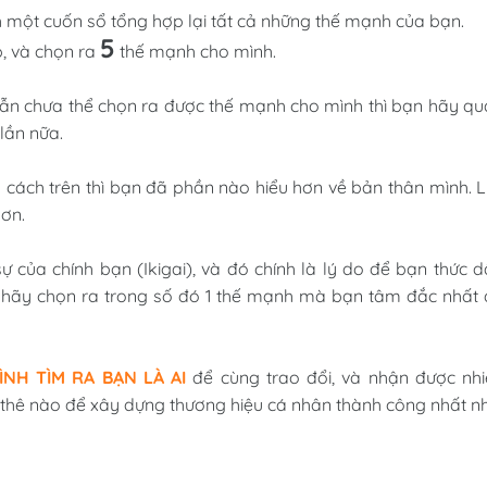
 một cuốn sổ tổng hợp lại tất cả những thế mạnh của bạn.
5
p, và chọn ra
thế mạnh cho mình.
ẫn chưa thể chọn ra được thế mạnh cho mình thì bạn hãy q
lần nữa.
nh cách trên thì bạn đã phần nào hiểu hơn về bản thân mình. 
hơn.
ự của chính bạn (Ikigai), và đó chính là lý do để bạn thức 
 hãy chọn ra trong số đó 1 thế mạnh mà bạn tâm đắc nhất 
NH TÌM RA BẠN LÀ AI
để cùng trao đổi, và nhận được nhi
 thê nào để xây dựng thương hiệu cá nhân thành công nhất nh