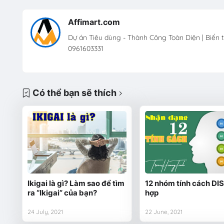
Affimart.com
Dự án Tiêu dùng - Thành Công Toàn Diện | Biến 
0961603331
Có thể bạn sẽ thích
Ikigai là gì? Làm sao để tìm
12 nhóm tính cách DI
ra “Ikigai” của bạn?
hợp
24 July, 2021
22 June, 2021