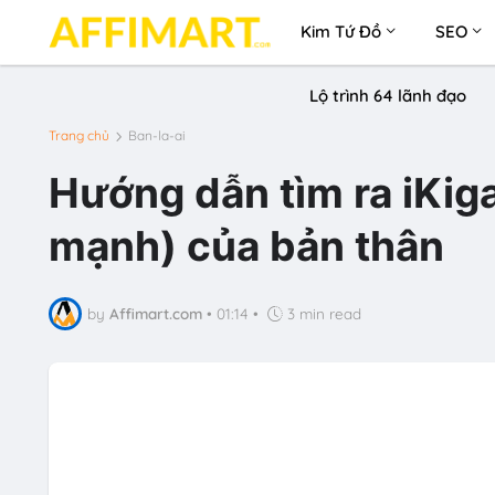
Kim Tứ Đồ
SEO
Lộ trình 64 lãnh đạo
Trang chủ
Ban-la-ai
Hướng dẫn tìm ra iKiga
mạnh) của bản thân
by
Affimart.com
•
01:14
•
3 min read