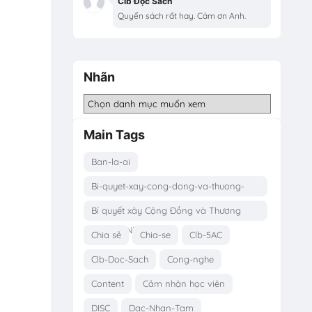
Clb Đọc Sách
Quyển sách rất hay. Cảm ơn Anh.
Nhãn
Main Tags
Ban-la-ai
Bi-quyet-xay-cong-dong-va-thuong-
hieu-ca-nhan
Bí quyết xây Cộng Đồng và Thương
Hiệu Cá Nhân
Chia sẻ
Chia-se
Clb-5AC
Clb-Doc-Sach
Cong-nghe
Content
Cảm nhận học viên
DISC
Dac-Nhan-Tam