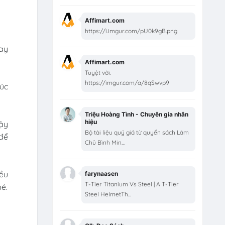
Affimart.com
https://i.imgur.com/pU0k9gB.png
uay
Affimart.com
Tuyệt vời.
https://imgur.com/a/8qSwvp9
Lúc
Triệu Hoàng Tình - Chuyên gia nhân
hiệu
dậy
Bộ tài liệu quý giá từ quyển sách Làm
để
Chủ Bình Min...
ều
farynaasen
T-Tier Titanium Vs Steel | A T-Tier
é.
Steel HelmetTh...