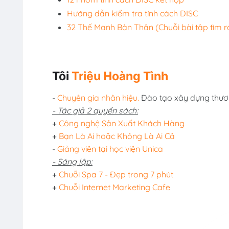
Hướng dẫn kiểm tra tính cách DISC
32 Thế Mạnh Bản Thân (Chuỗi bài tập tìm ra
Tôi
Triệu Hoàng Tình
-
Chuyên gia nhân hiệu.
Đào tạo xây dựng thươ
- Tác giả 2 quyển sách:
+
Công nghệ Sản Xuất Khách Hàng
+
Bạn Là Ai hoặc Không Là Ai Cả
-
Giảng viên tại học viện Unica
- Sáng lập:
+
Chuỗi Spa 7 - Đẹp trong 7 phút
+
Chuỗi Internet Marketing Cafe