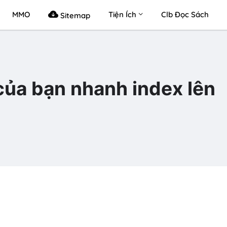
MMO
Tiện Ích
Clb Đọc Sách
Sitemap
của bạn nhanh index lên