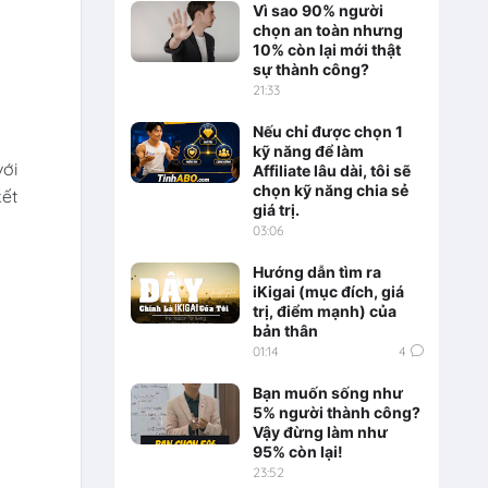
Vì sao 90% người
chọn an toàn nhưng
10% còn lại mới thật
sự thành công?
21:33
Nếu chỉ được chọn 1
kỹ năng để làm
với
Affiliate lâu dài, tôi sẽ
chọn kỹ năng chia sẻ
kết
giá trị.
03:06
Hướng dẫn tìm ra
iKigai (mục đích, giá
trị, điểm mạnh) của
bản thân
01:14
4
Bạn muốn sống như
5% người thành công?
Vậy đừng làm như
95% còn lại!
23:52