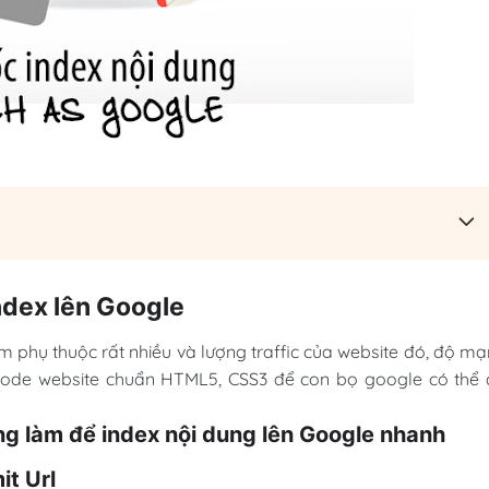
ndex lên Google
m phụ thuộc rất nhiều và lượng traffic của website đó, độ m
code website chuẩn HTML5, CSS3 để con bọ google có thể 
ng làm để index nội dung lên Google nhanh
it Url