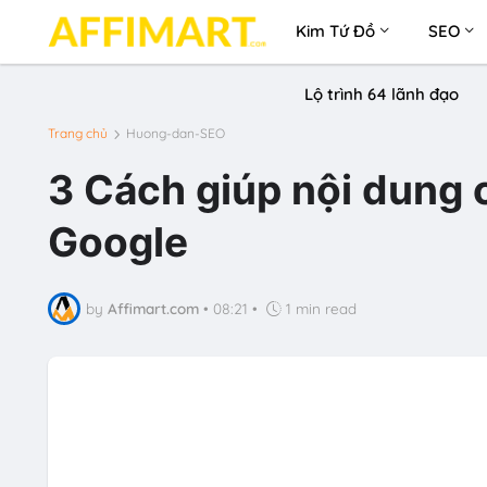
Kim Tứ Đồ
SEO
Lộ trình 64 lãnh đạo
Trang chủ
Huong-dan-SEO
3 Cách giúp nội dung 
Google
by
Affimart.com
•
08:21
•
1 min read