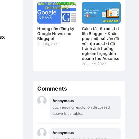
Hướng dẫn đăng ký
Cách tải tệp ads.txt
Google News cho
lên Blogger - Khắc
ex
Blogspot
phục một số vấn đề
với tệp ads.txt để
21 July, 2022
tránh ảnh hưởng
nghiêm trọng đến
doanh thu Adsense
20 June, 2022
Comments
Anonymous
Each ending resolution discussed
above is suitable...
Anonymous