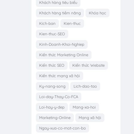
Khách hàng tiêu biểu
Khách hàng tiềm năng
Khóa học
Kich-ban
Kien-thuc
Kien-thuc-SEO
Kinh-Doanh-Khoi-Nghiep
Kiến thức Marketing Online
Kiến thức SEO
Kiến thức Website
Kiến thức mạng xã hội
Ky-nang-song
Lich-dao-tao
Loi-day-Thay-Co-FCA
Loi-hay-y-dep
Mang-xa-hoi
Marketing-Online
Mạng xã hội
Ngay-xua-co-mot-con-bo