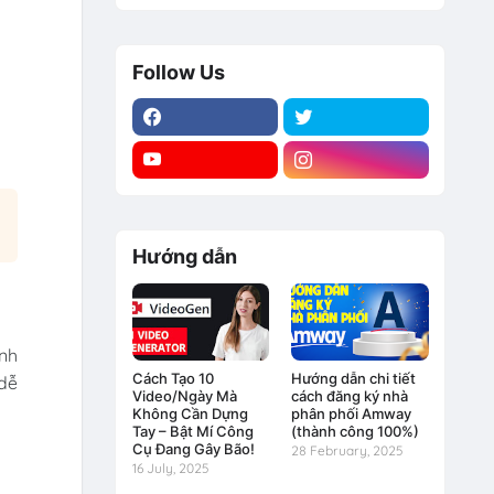
Follow Us
Hướng dẫn
ạnh
Cách Tạo 10
Hướng dẫn chi tiết
dễ
Video/Ngày Mà
cách đăng ký nhà
Không Cần Dựng
phân phối Amway
Tay – Bật Mí Công
(thành công 100%)
Cụ Đang Gây Bão!
28 February, 2025
16 July, 2025