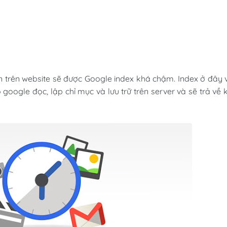
n trên website sẽ được Google index khá chậm. Index ở đây 
 google đọc, lập chỉ mục và lưu trữ trên server và sẽ trả về 