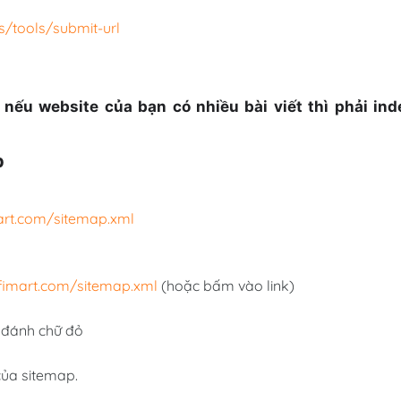
/tools/submit-url
 nếu website của bạn có nhiều bài viết thì phải ind
p
mart.com/sitemap.xml
ffimart.com/sitemap.xml
(hoặc bấm vào link)
 đánh chữ đỏ
ủa sitemap.