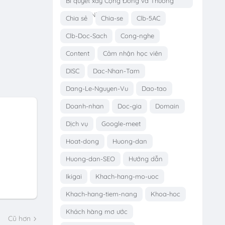
Bí quyết xây Cộng Đồng và Thương
Hiệu Cá Nhân
Chia sẻ
Chia-se
Clb-5AC
Clb-Doc-Sach
Cong-nghe
Content
Cảm nhận học viên
DISC
Dac-Nhan-Tam
Dang-Le-Nguyen-Vu
Dao-tao
Doanh-nhan
Doc-gia
Domain
Dịch vụ
Google-meet
Hoat-dong
Huong-dan
Huong-dan-SEO
Hướng dẫn
Ikigai
Khach-hang-mo-uoc
Khach-hang-tiem-nang
Khoa-hoc
Khách hàng mơ ước
Cũ hơn