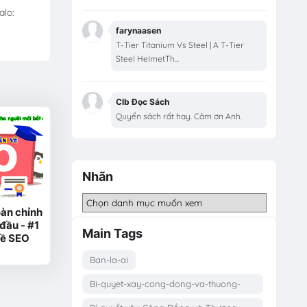
alo:
farynaasen
T-Tier Titanium Vs Steel | A T-Tier
Steel HelmetTh...
Clb Đọc Sách
Quyển sách rất hay. Cảm ơn Anh.
Nhãn
àn chỉnh
đầu - #1
Main Tags
về SEO
Ban-la-ai
Bi-quyet-xay-cong-dong-va-thuong-
hieu-ca-nhan