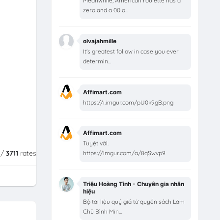
Meanwhile, American roulette has a
zero and a 00 o...
olvajahmille
It's greatest follow in case you ever
determin...
Affimart.com
https://i.imgur.com/pU0k9gB.png
Affimart.com
Tuyệt vời.
/
3711
rates
https://imgur.com/a/8qSwvp9
Triệu Hoàng Tình - Chuyên gia nhân
hiệu
Bộ tài liệu quý giá từ quyển sách Làm
Chủ Bình Min...