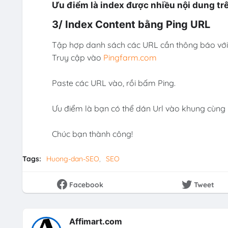
Ưu điểm là index được nhiều nội dung tr
3/ Index Content bằng Ping URL
Tập hợp danh sách các URL cần thông báo với 
Truy cập vào
Pingfarm.com
Paste các URL vào, rồi bấm Ping.
Ưu điểm là bạn có thể dán Url vào khung cùng lú
Chúc bạn thành công!
Tags:
Huong-dan-SEO
SEO
Facebook
Tweet
Affimart.com