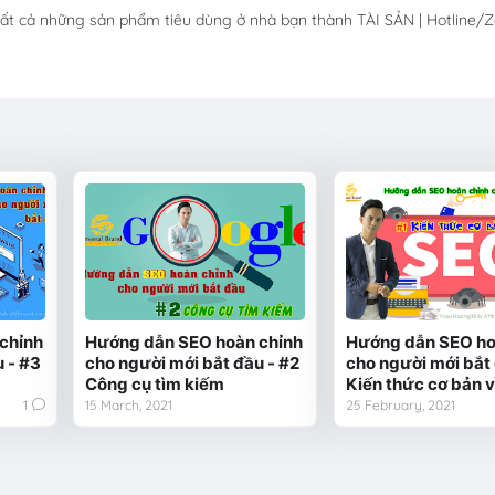
tất cả những sản phẩm tiêu dùng ở nhà bạn thành TÀI SẢN | Hotline/Z
chỉnh
Hướng dẫn SEO hoàn chỉnh
Hướng dẫn SEO ho
 - #3
cho người mới bắt đầu - #2
cho người mới bắt 
Công cụ tìm kiếm
Kiến thức cơ bản 
1
15 March, 2021
25 February, 2021