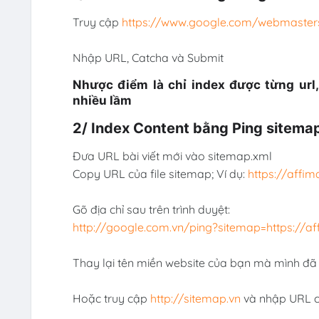
Truy cập
https://www.google.com/webmasters
Nhập URL, Catcha và Submit
Nhược điểm là chỉ index được từng url,
nhiều lầm
2/ Index Content bằng Ping sitema
Đưa URL bài viết mới vào sitemap.xml
Copy URL của file sitemap; Ví dụ:
https://affi
Gõ địa chỉ sau trên trình duyệt:
http://google.com.vn/ping?sitemap=https://a
Thay lại tên miền website của bạn mà mình đã
Hoặc truy cập
http://sitemap.vn
và nhập URL c