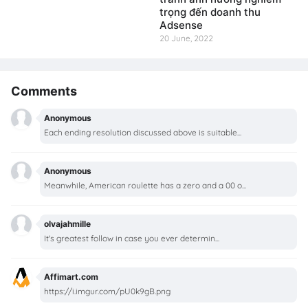
trọng đến doanh thu
Adsense
20 June, 2022
Comments
Anonymous
Each ending resolution discussed above is suitable...
Anonymous
Meanwhile, American roulette has a zero and a 00 o...
olvajahmille
It's greatest follow in case you ever determin...
Affimart.com
https://i.imgur.com/pU0k9gB.png