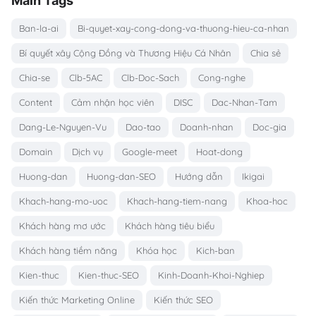
Main Tags
Ban-la-ai
Bi-quyet-xay-cong-dong-va-thuong-hieu-ca-nhan
Bí quyết xây Cộng Đồng và Thương Hiệu Cá Nhân
Chia sẻ
Chia-se
Clb-5AC
Clb-Doc-Sach
Cong-nghe
Content
Cảm nhận học viên
DISC
Dac-Nhan-Tam
Dang-Le-Nguyen-Vu
Dao-tao
Doanh-nhan
Doc-gia
Domain
Dịch vụ
Google-meet
Hoat-dong
Huong-dan
Huong-dan-SEO
Hướng dẫn
Ikigai
Khach-hang-mo-uoc
Khach-hang-tiem-nang
Khoa-hoc
Khách hàng mơ ước
Khách hàng tiêu biểu
Khách hàng tiềm năng
Khóa học
Kich-ban
Kien-thuc
Kien-thuc-SEO
Kinh-Doanh-Khoi-Nghiep
Kiến thức Marketing Online
Kiến thức SEO