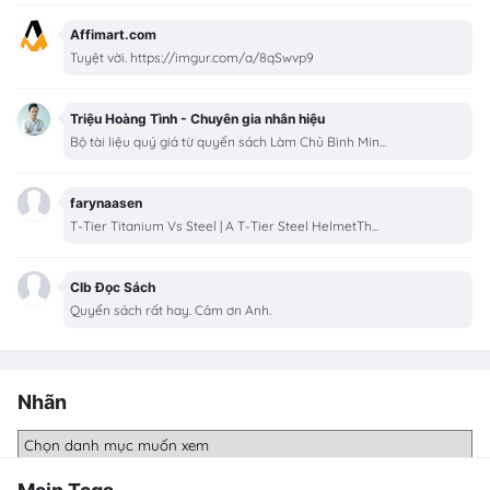
Affimart.com
Tuyệt vời. https://imgur.com/a/8qSwvp9
Triệu Hoàng Tình - Chuyên gia nhân hiệu
Bộ tài liệu quý giá từ quyển sách Làm Chủ Bình Min...
farynaasen
T-Tier Titanium Vs Steel | A T-Tier Steel HelmetTh...
Clb Đọc Sách
Quyển sách rất hay. Cảm ơn Anh.
Nhãn