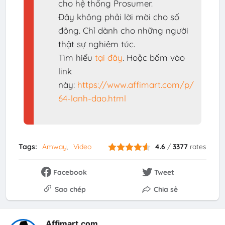
cho hệ thống Prosumer.
Đây không phải lời mời cho số
đông. Chỉ dành cho những người
thật sự nghiêm túc.
Tìm hiểu
tại đây
. Hoặc bấm vào
link
này:
https://www.affimart.com/p/
64-lanh-dao.html
Tags:
Amway
Video
4.6
/
3377
rates
Facebook
Tweet
Sao chép
Chia sẻ
Affimart.com