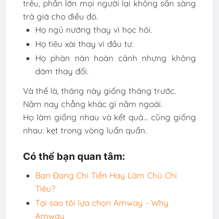
trêu, phần lớn mọi người lại không sẵn sàng
trả giá cho điều đó.
Họ ngủ nướng thay vì học hỏi.
Họ tiêu xài thay vì đầu tư.
Họ phàn nàn hoàn cảnh nhưng không
dám thay đổi.
Và thế là, tháng này giống tháng trước.
Năm nay chẳng khác gì năm ngoái.
Họ làm giống nhau và kết quả… cũng giống
nhau: kẹt trong vòng luẩn quẩn.
Có thể bạn quan tâm:
Bạn Đang Chi Tiền Hay Làm Chủ Chi
Tiêu?
Tại sao tôi lựa chọn Amway - Why
Amway