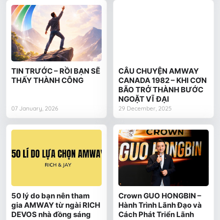
TIN TRƯỚC – RỒI BẠN SẼ
CÂU CHUYỆN AMWAY
THẤY THÀNH CÔNG
CANADA 1982 – KHI CƠN
BÃO TRỞ THÀNH BƯỚC
NGOẶT VĨ ĐẠI
07 January, 2026
29 December, 2025
50 lý do bạn nên tham
Crown GUO HONGBIN –
gia AMWAY từ ngài RICH
Hành Trình Lãnh Đạo và
DEVOS nhà đồng sáng
Cách Phát Triển Lãnh