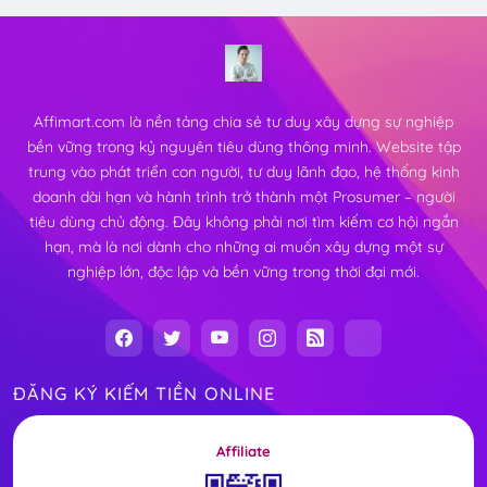
Affimart.com là nền tảng chia sẻ tư duy xây dựng sự nghiệp
bền vững trong kỷ nguyên tiêu dùng thông minh. Website tập
trung vào phát triển con người, tư duy lãnh đạo, hệ thống kinh
doanh dài hạn và hành trình trở thành một Prosumer – người
tiêu dùng chủ động. Đây không phải nơi tìm kiếm cơ hội ngắn
hạn, mà là nơi dành cho những ai muốn xây dựng một sự
nghiệp lớn, độc lập và bền vững trong thời đại mới.
ĐĂNG KÝ KIẾM TIỀN ONLINE
Affiliate