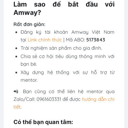
Làm sao để bắt đầu với
Amway?
Rất đơn giản:
Đăng ký tài khoản Amway Việt Nam
tại
Link chính thức
| Mã ABO:
5173843
Trải nghiệm sản phẩm cho gia đình.
Chia sẻ cơ hội tiêu dùng thông minh với
bạn bè.
Xây dựng hệ thống với sự hỗ trợ từ
mentor.
📲 Bạn cũng có thể liên hệ mentor qua
Zalo/Call: 0961603331 để được
hướng dẫn chi
tiết
.
Có thể bạn quan tâm: