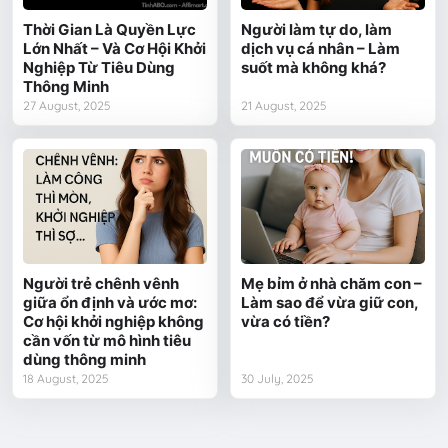
Thời Gian Là Quyền Lực
Người làm tự do, làm
Lớn Nhất – Và Cơ Hội Khởi
dịch vụ cá nhân – Làm
Nghiệp Từ Tiêu Dùng
suốt mà không khá?
Thông Minh
27 August, 2025
21 August, 2025
Người trẻ chênh vênh
Mẹ bỉm ở nhà chăm con –
giữa ổn định và ước mơ:
Làm sao để vừa giữ con,
Cơ hội khởi nghiệp không
vừa có tiền?
cần vốn từ mô hình tiêu
dùng thông minh
18 August, 2025
30 July, 2025