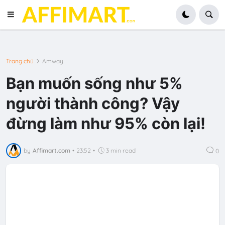
Trang chủ
Amway
Bạn muốn sống như 5%
người thành công? Vậy
đừng làm như 95% còn lại!
by
Affimart.com
•
23:52
•
3 min read
0