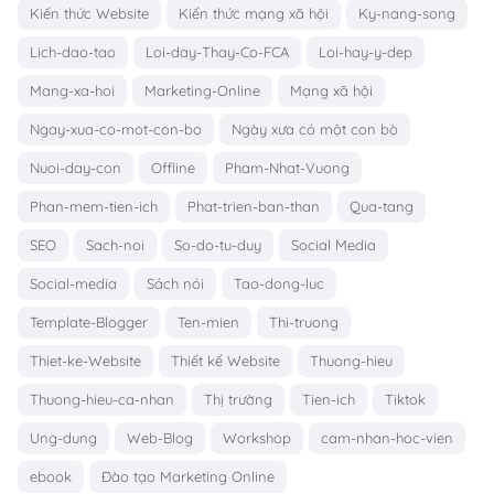
Kiến thức Website
Kiến thức mạng xã hội
Ky-nang-song
Lich-dao-tao
Loi-day-Thay-Co-FCA
Loi-hay-y-dep
Mang-xa-hoi
Marketing-Online
Mạng xã hội
Ngay-xua-co-mot-con-bo
Ngày xưa có một con bò
Nuoi-day-con
Offline
Pham-Nhat-Vuong
Phan-mem-tien-ich
Phat-trien-ban-than
Qua-tang
SEO
Sach-noi
So-do-tu-duy
Social Media
Social-media
Sách nói
Tao-dong-luc
Template-Blogger
Ten-mien
Thi-truong
Thiet-ke-Website
Thiết kế Website
Thuong-hieu
Thuong-hieu-ca-nhan
Thị trường
Tien-ich
Tiktok
Ung-dung
Web-Blog
Workshop
cam-nhan-hoc-vien
ebook
Đào tạo Marketing Online