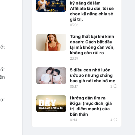
kỹ năng để làm
Affiliate lâu dài, tôi sẽ
chọn kỹ năng chia sẻ
giá trị.
03:06
Từng thất bại khi kinh
doanh: Cách bắt đầu
tốt
lại mà không cần vốn,
không còn rủi ro
23:39
rất
5 điều con nhỏ luôn
ước ao nhưng chẳng
đến
bao giờ nói cho bố mẹ
05:17
2
Hướng dẫn tìm ra
đạt
iKigai (mục đích, giá
trị, điểm mạnh) của
bản thân
01:14
4