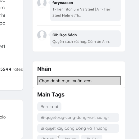
farynaasen
cấm
T-Tier Titanium Vs Steel | A T-Tier
chí
Steel HelmetTh...
ược
Clb Đọc Sách
Quyển sách rất hay. Cảm ơn Anh.
et1
Nhãn
/
5544
rates
Main Tags
Ban-la-ai
alo:
Bi-quyet-xay-cong-dong-va-thuong-
hieu-ca-nhan
Bí quyết xây Cộng Đồng và Thương
Hiệu Cá Nhân
Chia sẻ
Chia-se
Clb-5AC