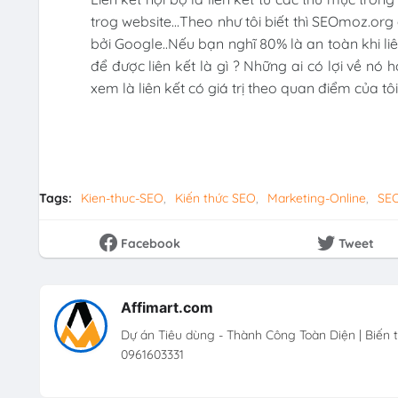
trog website...Theo như tôi biết thì SEOmoz.o
bởi Google..Nếu bạn nghĩ 80% là an toàn khi liên 
để được liên kết là gì ? Những ai có lợi về n
xem là liên kết có giá trị theo quan điểm của tôi.
Tags:
Kien-thuc-SEO
Kiến thức SEO
Marketing-Online
SE
Facebook
Tweet
Affimart.com
Dự án Tiêu dùng - Thành Công Toàn Diện | Biến 
0961603331