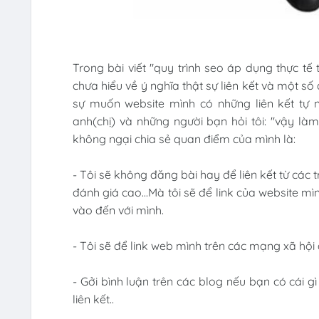
Trong bài viết "quy trình seo áp dụng thực tế 
chưa hiểu về ý nghĩa thật sự liên kết và một số
sự muốn website mình có những liên kết tự
anh(chị) và những người bạn hỏi tôi: "vậy làm
không ngại chia sẻ quan điểm của mình là:
- Tôi sẽ không đăng bài hay để liên kết từ các
đánh giá cao...Mà tôi sẽ để link của website mì
vào đến với mình.
- Tôi sẽ để link web mình trên các mạng xã hội
- Gởi bình luận trên các blog nếu bạn có cái g
liên kết..