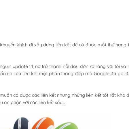
khuyến khích đi xây dựng liên kết để có được một thứ hạng 
guin update 1.1, nó trở thành nỗi đau đớn rõ ràng với tôi và 
 vốn có của liên kết một phần thông điệp mà Google đã gởi 
ự muốn có được các liên kết nhưng những liên kết tốt rất khó 
an phận với các liên kết xấu...