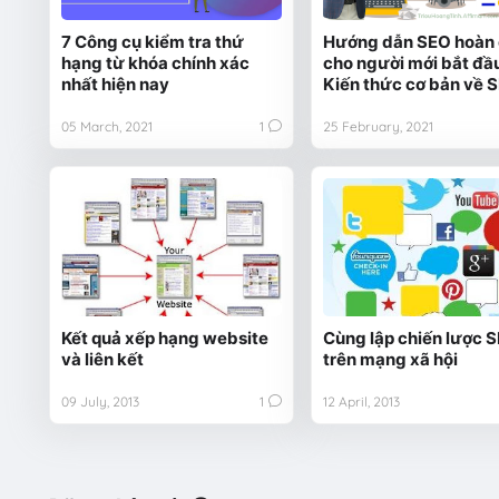
7 Công cụ kiểm tra thứ
Hướng dẫn SEO hoàn 
hạng từ khóa chính xác
cho người mới bắt đầu
nhất hiện nay
Kiến thức cơ bản về 
05 March, 2021
1
25 February, 2021
Kết quả xếp hạng website
Cùng lập chiến lược 
và liên kết
trên mạng xã hội
09 July, 2013
1
12 April, 2013