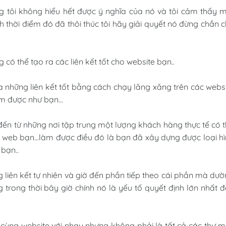
ưng tôi không hiểu hết được ý nghĩa của nó và tôi cảm thấy 
thời điểm đó đã thôi thúc tôi hãy giải quyết nó đừng chần 
ó thể tạo ra các liên kết tốt cho website bạn..
 những liên kết tốt bằng cách chạy lăng xăng trên các webs
àm được như bạn...
 đến từ những nơi tập trung một lượng khách hàng thực tế có 
m web bạn...làm được điều đó là bạn đã xây dựng được loại h
bạn..
 liên kết tự nhiên và giờ đến phần tiếp theo cái phần mà dư
trong thời bây giờ chính nó là yếu tố quyết định lớn nhất 
ng cùng website với nhau nhưng không phải là tất cả các thư 