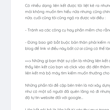
Có nhiều dạng liên kết được tôi liệt kê ra nh
mỏi không muốn tìm hiểu nữa nhưng cũng chính 
nữa. cuối cũng tôi cũng ngộ ra được vài điều :
- Tránh xa các công cụ hay phần mềm cho rằng c
- Đừng bao giờ bắt buộc bản thân phải kiếm ra
blog để link vì điều này bất cứ ai cũng có thể l
==> Những gì bạn thật sự cần là những liên kết
thấy liên kết của bạn và click vào đó đến thă
liên kết mà bộ máy tìm kiếm muốn thưởng cho 
Những phần tôi đề cập bên trên là nói xây dựng
như có một số người đã quên lãng nó đi nhưng 
độ tự tin website đối với google...
Liên kết nội bộ là liên kết từ các thư mục tro