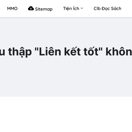
MMO
Tiện Ích
Clb Đọc Sách
Sitemap
u thập "Liên kết tốt" khô