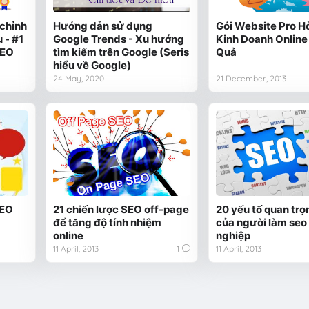
chỉnh
Hướng dẫn sử dụng
Gói Website Pro H
 - #1
Google Trends - Xu hướng
Kinh Doanh Online
SEO
tìm kiếm trên Google (Seris
Quả
hiểu về Google)
24 May, 2020
21 December, 2013
SEO
21 chiến lược SEO off-page
20 yếu tố quan trọ
để tăng độ tính nhiệm
của người làm seo
online
nghiệp
11 April, 2013
1
11 April, 2013