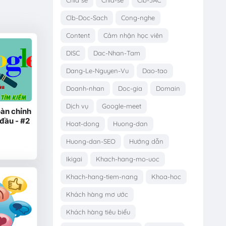
Clb-Doc-Sach
Cong-nghe
Content
Cảm nhận học viên
DISC
Dac-Nhan-Tam
Dang-Le-Nguyen-Vu
Dao-tao
Doanh-nhan
Doc-gia
Domain
Dịch vụ
Google-meet
àn chỉnh
đầu - #2
Hoat-dong
Huong-dan
Huong-dan-SEO
Hướng dẫn
Ikigai
Khach-hang-mo-uoc
Khach-hang-tiem-nang
Khoa-hoc
Khách hàng mơ ước
Khách hàng tiêu biểu