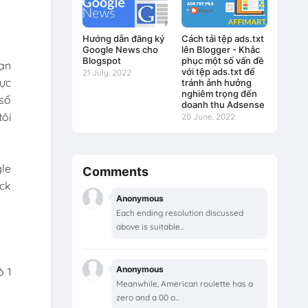
Hướng dẫn đăng ký
Cách tải tệp ads.txt
Google News cho
lên Blogger - Khắc
Blogspot
phục một số vấn đề
bạn
với tệp ads.txt để
21 July, 2022
hực
tránh ảnh hưởng
nghiêm trọng đến
số
doanh thu Adsense
tôi
20 June, 2022
gle
Comments
ick
Anonymous
Each ending resolution discussed
above is suitable...
Anonymous
ó 1
Meanwhile, American roulette has a
zero and a 00 o...