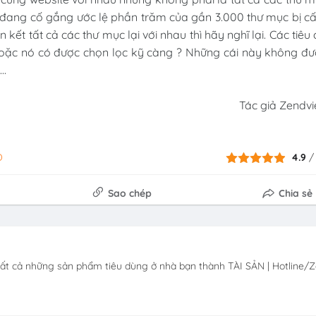
rg đang cố gắng ước lệ phần trăm của gần 3.000 thư mục bị 
kết tất cả các thư mục lại với nhau thì hãy nghĩ lại. Các tiêu 
ó hoặc nó có được chọn lọc kỹ càng ? Những cái này không đ
..
Tác giả Zendvi
O
4.9
Sao chép
Chia sẻ
tất cả những sản phẩm tiêu dùng ở nhà bạn thành TÀI SẢN | Hotline/Z