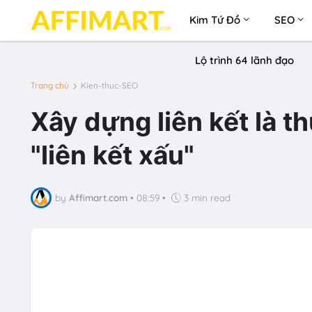
Kim Tứ Đồ
SEO
Lộ trình 64 lãnh đạo
Trang chủ
Kien-thuc-SEO
Xây dựng liên kết là th
"liên kết xấu"
by
Affimart.com
•
08:59
•
3 min read