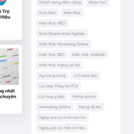
Khách hàng tiềm năng
Khóa học
ỗ Trợ
Kich-ban
Kien-thuc
 Hiệu
Kien-thuc-SEO
Kinh-Doanh-Khoi-Nghiep
Kiến thức Marketing Online
Kiến thức SEO
Kiến thức Website
Kiến thức mạng xã hội
Ky-nang-song
Lich-dao-tao
Loi-day-Thay-Co-FCA
ng nhất
 chuyên
Loi-hay-y-dep
Mang-xa-hoi
Marketing-Online
Mạng xã hội
Ngay-xua-co-mot-con-bo
Ngày xưa có một con bò