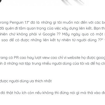
trong Penguin 1.1" đó là những gì tôi muốn nói đến với các 
 đã quên đi tầm quan trọng của việc xây dựng liên kết.. Bạn t
 nhiên chứ không phải vì Google ?? Mấy ngày qua có một 
 sao để có được những liên kết tự nhiên từ người dùng ??" 
 trang có PR cao hay lượt view cao chỉ vì website họ được goo
nh ở những nơi tập trung nhiều người dùng của tôi và để họ cl
 được người dùng ưa thích nhất
ì đó thật hữu ích còn nếu không thì đừng nói gì mà thả vào đ