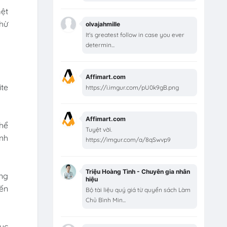
mệt
chừ
olvajahmille
It's greatest follow in case you ever
determin...
Affimart.com
ite
https://i.imgur.com/pU0k9gB.png
Affimart.com
thể
Tuyệt vời.
ình
https://imgur.com/a/8qSwvp9
Triệu Hoàng Tình - Chuyên gia nhân
ờng
hiệu
đến
Bộ tài liệu quý giá từ quyển sách Làm
Chủ Bình Min...
mục