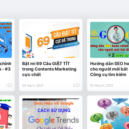
chỉnh
Bật mí 69 Câu GIẬT TÍT
Hướng dẫn SEO ho
 - #3
trong Contents Marketing
cho người mới bắt 
cực chất
Công cụ tìm kiếm
1
04 April, 2021
3
15 March, 2021