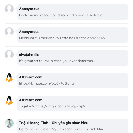
Anonymous
Each ending resolution discussed above is suitable...
Anonymous
Meanwhile, American roulette has a zero and a 00 o...
olvajahmille
It's greatest follow in case you ever determin...
Affimart.com
https://i.imgur.com/pU0k9gB.png
Affimart.com
Tuyệt vời. https://imgur.com/a/8qSwvp9
Triệu Hoàng Tình - Chuyên gia nhân hiệu
Bộ tài liệu quý giá từ quyển sách Làm Chủ Bình Min...