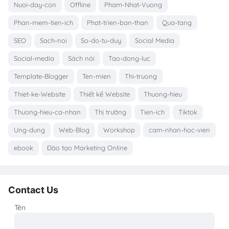
Nuoi-day-con
Offline
Pham-Nhat-Vuong
Phan-mem-tien-ich
Phat-trien-ban-than
Qua-tang
SEO
Sach-noi
So-do-tu-duy
Social Media
Social-media
Sách nói
Tao-dong-luc
Template-Blogger
Ten-mien
Thi-truong
Thiet-ke-Website
Thiết kế Website
Thuong-hieu
Thuong-hieu-ca-nhan
Thị trường
Tien-ich
Tiktok
Ung-dung
Web-Blog
Workshop
cam-nhan-hoc-vien
ebook
Đào tạo Marketing Online
Contact Us
Tên