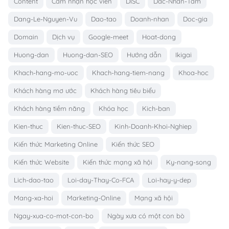
Content
Cảm nhận học viên
DISC
Dac-Nhan-Tam
Dang-Le-Nguyen-Vu
Dao-tao
Doanh-nhan
Doc-gia
Domain
Dịch vụ
Google-meet
Hoat-dong
Huong-dan
Huong-dan-SEO
Hướng dẫn
Ikigai
Khach-hang-mo-uoc
Khach-hang-tiem-nang
Khoa-hoc
Khách hàng mơ ước
Khách hàng tiêu biểu
Khách hàng tiềm năng
Khóa học
Kich-ban
Kien-thuc
Kien-thuc-SEO
Kinh-Doanh-Khoi-Nghiep
Kiến thức Marketing Online
Kiến thức SEO
Kiến thức Website
Kiến thức mạng xã hội
Ky-nang-song
Lich-dao-tao
Loi-day-Thay-Co-FCA
Loi-hay-y-dep
Mang-xa-hoi
Marketing-Online
Mạng xã hội
Ngay-xua-co-mot-con-bo
Ngày xưa có một con bò