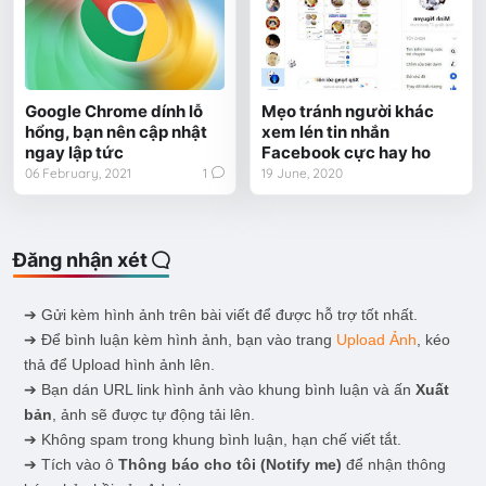
Google Chrome dính lỗ
Mẹo tránh người khác
hổng, bạn nên cập nhật
xem lén tin nhắn
ngay lập tức
Facebook cực hay ho
06 February, 2021
1
19 June, 2020
Đăng nhận xét
➔ Gửi kèm hình ảnh trên bài viết để được hỗ trợ tốt nhất.
➔ Để bình luận kèm hình ảnh, bạn vào trang
Upload Ảnh
, kéo
thả để Upload hình ảnh lên.
➔ Bạn dán URL link hình ảnh vào khung bình luận và ấn
Xuất
bản
, ảnh sẽ được tự động tải lên.
➔ Không spam trong khung bình luận, hạn chế viết tắt.
➔ Tích vào ô
Thông báo cho tôi
(Notify me)
để nhận thông