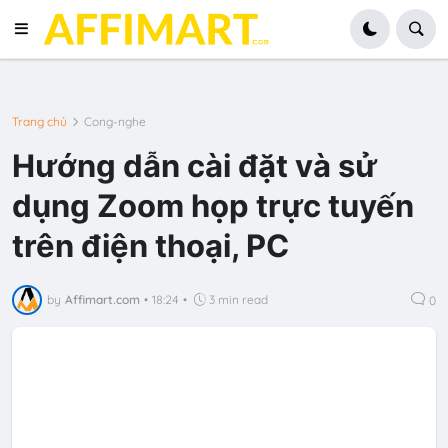
Trang chủ
Cong-nghe
Hướng dẫn cài đặt và sử
dụng Zoom họp trực tuyến
trên điện thoại, PC
by
Affimart.com
•
18:24
•
3 min read
0