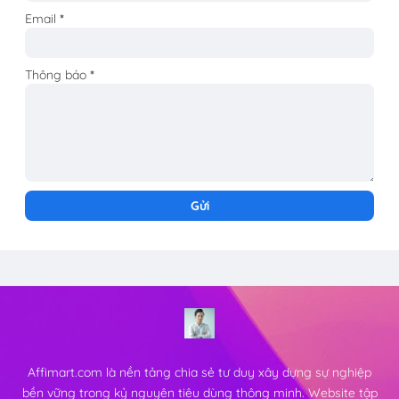
Email
*
Thông báo
*
Affimart.com là nền tảng chia sẻ tư duy xây dựng sự nghiệp
bền vững trong kỷ nguyên tiêu dùng thông minh. Website tập