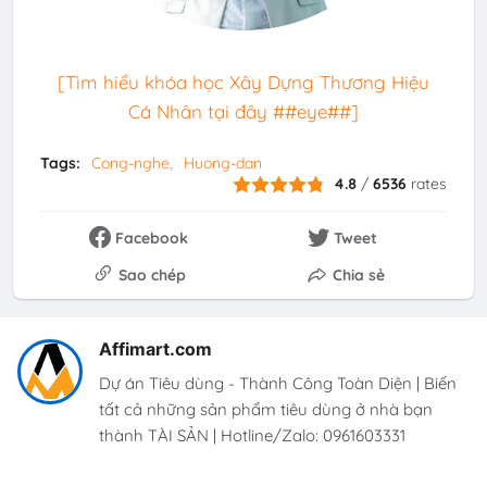
[Tìm hiểu khóa học Xây Dựng Thương Hiệu
Cá Nhân tại đây ##eye##]
Tags:
Cong-nghe
Huong-dan
4.8
/
6536
rates
Facebook
Tweet
Sao chép
Chia sẻ
Affimart.com
Dự án Tiêu dùng - Thành Công Toàn Diện | Biến
tất cả những sản phẩm tiêu dùng ở nhà bạn
thành TÀI SẢN | Hotline/Zalo: 0961603331