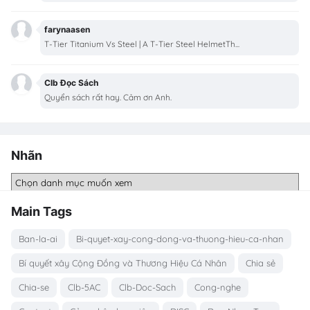
farynaasen
T-Tier Titanium Vs Steel | A T-Tier Steel HelmetTh...
Clb Đọc Sách
Quyển sách rất hay. Cảm ơn Anh.
Nhãn
Main Tags
Ban-la-ai
Bi-quyet-xay-cong-dong-va-thuong-hieu-ca-nhan
Bí quyết xây Cộng Đồng và Thương Hiệu Cá Nhân
Chia sẻ
Chia-se
Clb-5AC
Clb-Doc-Sach
Cong-nghe