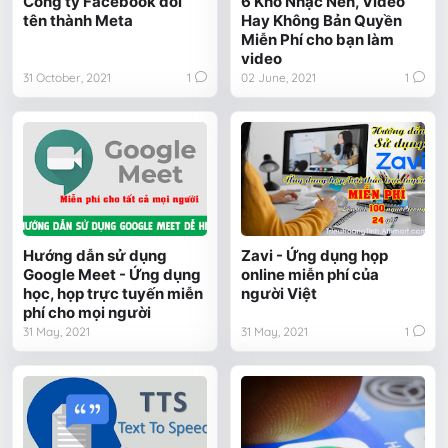
Công ty Facebook đổi
6 Kho Nhạc Nền, Video
tên thành Meta
Hay Không Bản Quyền
Miễn Phí cho bạn làm
video
31 October, 2021
1
02 June, 2021
1
Hướng dẫn sử dụng
Zavi - Ứng dụng họp
Google Meet - Ứng dụng
online miễn phí của
học, họp trực tuyến miễn
người Việt
phí cho mọi người
31 May, 2021
31 May, 2021
1